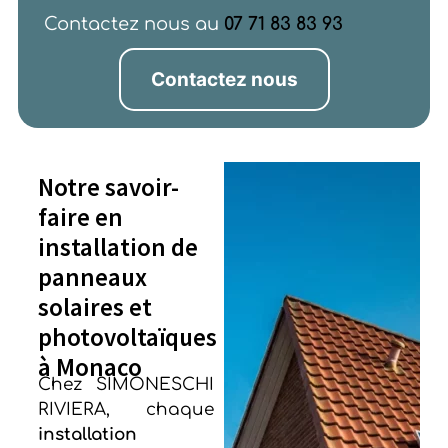
Contactez nous au
07 71 83 83 93
Contactez nous
Notre savoir-
faire en
installation de
panneaux
solaires et
photovoltaïques
à Monaco
Chez SIMONESCHI
RIVIERA, chaque
installation