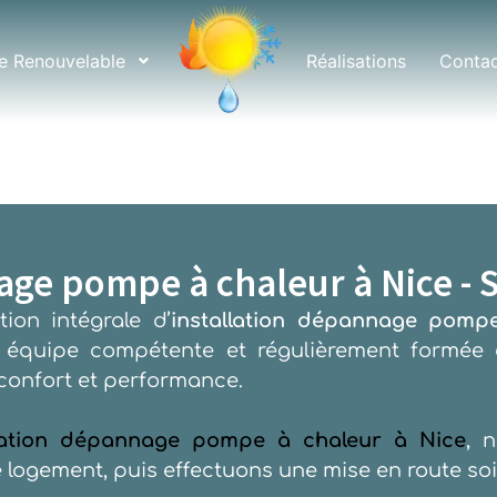
e Renouvelable
Réalisations
Conta
nage pompe à chaleur à Nice -
ion intégrale d’
installation dépannage pomp
e équipe compétente et régulièrement formée a
confort et performance.
llation dépannage pompe à chaleur à Nice
, 
e logement, puis effectuons une mise en route s