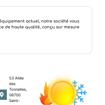
 équipement actuel, notre société vous
vice de haute qualité, conçu sur mesure
53 Allée
di au
des
dredi
Tonnelles,
06700
h00-
Saint-