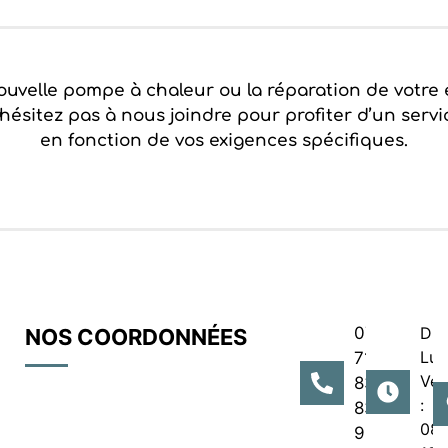
 nouvelle pompe à chaleur ou la réparation de votre
 N’hésitez pas à nous joindre pour profiter d’un ser
en fonction de vos exigences spécifiques.
07
Du
NOS COORDONNÉES
Lun
71
Ven
83
:
83
08
93